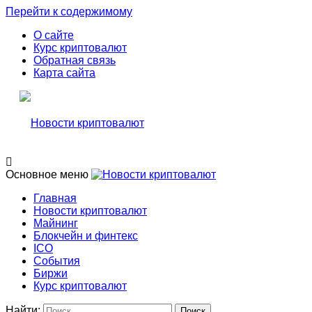
Перейти к содержимому
О сайте
Курс криптовалют
Обратная связь
Карта сайта
Свежие новости криптовалюти, прогнозы, обзоры бирж
Основное меню
Новости криптовалют
Главная
Новости криптовалют
Новости криптовалют
Майнинг
Блокчейн и финтекс
ICO
События
Биржи
Курс криптовалют
Найти: