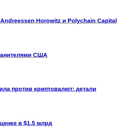
Andreessen Horowitz и Polychain Capital
хранителями США
ла против криптовалют: детали
ценке в $1,5 млрд