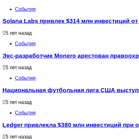
События
Solana Labs привлек $314 млн инвестиций от 
5 лет назад
События
Экс-разработчик Monero арестован правоо
5 лет назад
События
Национальная футбольная лига США выступи
5 лет назад
События
Ledger привлекла $380 млн инвестиций при о
5 лет назад