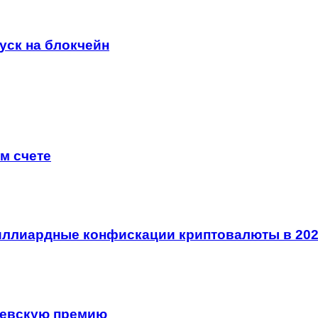
уск на блокчейн
м счете
иллиардные конфискации криптовалюты в 202
левскую премию