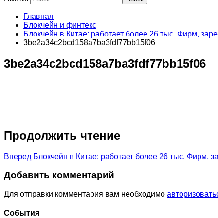
Главная
Блокчейн и финтекс
Блокчейн в Китае: работает более 26 тыс. Фирм, зар
3be2a34c2bcd158a7ba3fdf77bb15f06
3be2a34c2bcd158a7ba3fdf77bb15f06
Продолжить чтение
Вперед
Блокчейн в Китае: работает более 26 тыс. Фирм, з
Добавить комментарий
Для отправки комментария вам необходимо
авторизовать
Cобытия