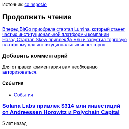
Источник:
coinspot.io
Продолжить чтение
Вперед
BitGo приобрела стартап Lumina, который станет
частью институциональной платформы компании
Назад
Стартап Skew привлек $5 млн и запустил торговую
платформу для институциональных инвесторов
Добавить комментарий
Для отправки комментария вам необходимо
авторизоваться
.
Cобытия
События
Solana Labs привлек $314 млн инвестиций
от Andreessen Horowitz и Polychain Capital
5 лет назад