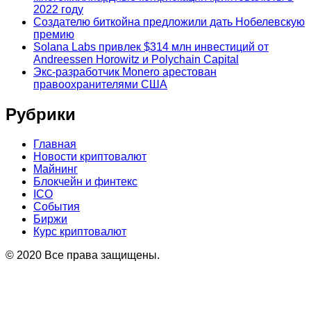
2022 году
Создателю биткойна предложили дать Нобелевскую
премию
Solana Labs привлек $314 млн инвестиций от
Andreessen Horowitz и Polychain Capital
Экс-разработчик Monero арестован
правоохранителями США
Рубрики
Главная
Новости криптовалют
Майнинг
Блокчейн и финтекс
ICO
События
Биржи
Курс криптовалют
© 2020 Все права защищены.