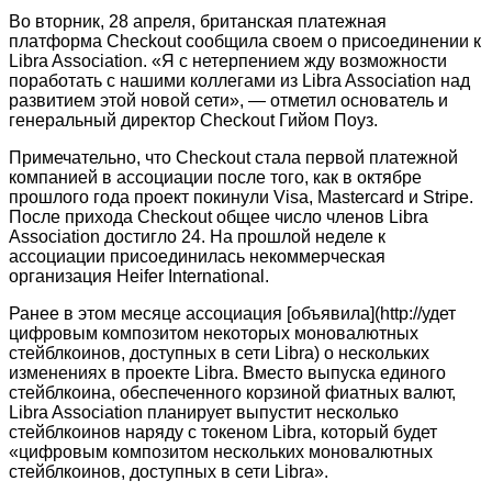
Во вторник, 28 апреля, британская платежная
платформа Checkout сообщила своем о присоединении к
Libra Association. «Я с нетерпением жду возможности
поработать с нашими коллегами из Libra Association над
развитием этой новой сети», ― отметил основатель и
генеральный директор Checkout Гийом Поуз.
Примечательно, что Checkout стала первой платежной
компанией в ассоциации после того, как в октябре
прошлого года проект покинули Visa, Mastercard и Stripe.
После прихода Checkout общее число членов Libra
Association достигло 24. На прошлой неделе к
ассоциации присоединилась некоммерческая
организация Heifer International.
Ранее в этом месяце ассоциация [объявила](http://удет
цифровым композитом некоторых моновалютных
стейблкоинов, доступных в сети Libra) о нескольких
изменениях в проекте Libra. Вместо выпуска единого
стейблкоина, обеспеченного корзиной фиатных валют,
Libra Association планирует выпустит несколько
стейблкоинов наряду с токеном Libra, который будет
«цифровым композитом нескольких моновалютных
стейблкоинов, доступных в сети Libra».