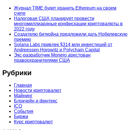
Журнал TIME будет хранить Ethereum на своем
счете
Налоговая США планирует провести
многомиллиардные конфискации криптовалюты в
2022 году
Создателю биткойна предложили дать Нобелевскую
премию
Solana Labs привлек $314 млн инвестиций от
Andreessen Horowitz и Polychain Capital
Экс-разработчик Monero арестован
правоохранителями США
Рубрики
Главная
Новости криптовалют
Майнинг
Блокчейн и финтекс
ICO
События
Биржи
Курс криптовалют