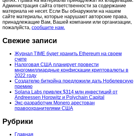
целях. Права на материалы принадлежат их владельцам.
Администрация сайта ответственности за содержание
материала не несет. Если Вы обнаружили на нашем
сайте материалы, которые нарушают авторские права,
принадлежащие Вам, Вашей компании или организации,
пожалуйста,
сообщите нам.
Свежие записи
Журнал TIME будет хранить Ethereum на своем
счете
Налоговая США планирует провести
многомиллиардные конфискации криптовалюты в
2022 году
Создателю биткойна предложили дать Нобелевскую
премию
Solana Labs привлек $314 млн инвестиций от
Andreessen Horowitz и Polychain Capital
Экс-разработчик Monero арестован
правоохранителями США
Рубрики
Главная