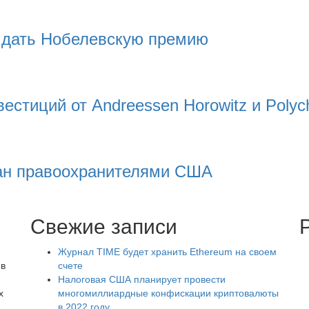
 дать Нобелевскую премию
естиций от Andreessen Horowitz и Polych
ван правоохранителями США
Свежие записи
Журнал TIME будет хранить Ethereum на своем
 в
счете
Налоговая США планирует провести
х
многомиллиардные конфискации криптовалюты
в 2022 году