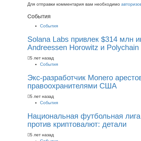
Для отправки комментария вам необходимо
авторизо
Cобытия
События
Solana Labs привлек $314 млн и
Andreessen Horowitz и Polychain 
5 лет назад
События
Экс-разработчик Monero аресто
правоохранителями США
5 лет назад
События
Национальная футбольная лиг
против криптовалют: детали
5 лет назад