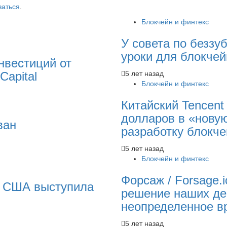
ваться
.
Блокчейн и финтекс
У совета по беззу
уроки для блокчей
нвестиций от
Capital
5 лет назад
Блокчейн и финтекс
Китайский Tencent
долларов в «нову
ван
разработку блокч
5 лет назад
Блокчейн и финтекс
Форсаж / Forsage.
а США выступила
решение наших де
неопределенное в
5 лет назад