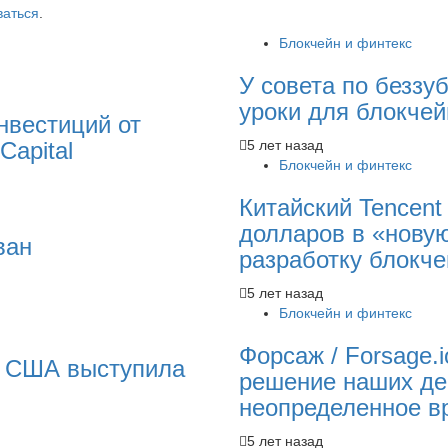
ваться
.
Блокчейн и финтекс
У совета по беззу
уроки для блокчей
нвестиций от
Capital
5 лет назад
Блокчейн и финтекс
Китайский Tencent
долларов в «нову
ван
разработку блокч
5 лет назад
Блокчейн и финтекс
Форсаж / Forsage.
а США выступила
решение наших де
неопределенное в
5 лет назад