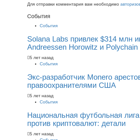
Для отправки комментария вам необходимо
авторизо
Cобытия
События
Solana Labs привлек $314 млн и
Andreessen Horowitz и Polychain 
5 лет назад
События
Экс-разработчик Monero аресто
правоохранителями США
5 лет назад
События
Национальная футбольная лиг
против криптовалют: детали
5 лет назад