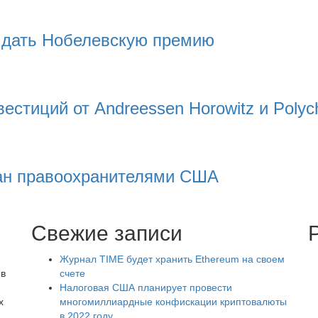
 дать Нобелевскую премию
естиций от Andreessen Horowitz и Polych
ван правоохранителями США
Свежие записи
Журнал TIME будет хранить Ethereum на своем
 в
счете
Налоговая США планирует провести
х
многомиллиардные конфискации криптовалюты
в 2022 году