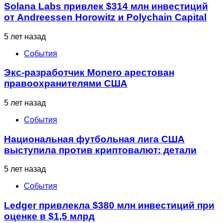
Solana Labs привлек $314 млн инвестиций
от Andreessen Horowitz и Polychain Capital
5 лет назад
События
Экс-разработчик Monero арестован
правоохранителями США
5 лет назад
События
Национальная футбольная лига США
выступила против криптовалют: детали
5 лет назад
События
Ledger привлекла $380 млн инвестиций при
оценке в $1,5 млрд