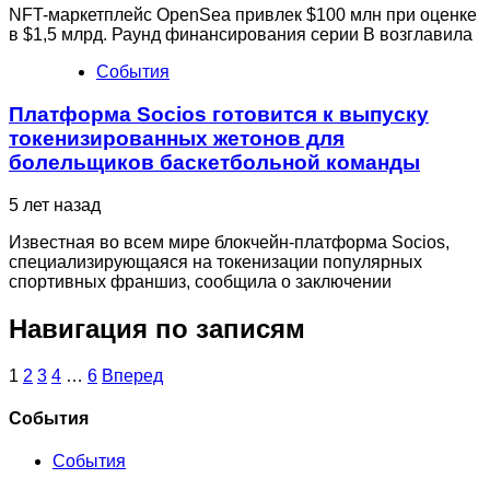
NFT-маркетплейс OpenSea привлек $100 млн при оценке
в $1,5 млрд. Раунд финансирования серии B возглавила
События
Платформа Socios готовится к выпуску
токенизированных жетонов для
болельщиков баскетбольной команды
5 лет назад
Известная во всем мире блокчейн-платформа Socios,
специализирующаяся на токенизации популярных
спортивных франшиз, сообщила о заключении
Навигация по записям
1
2
3
4
…
6
Вперед
Cобытия
События