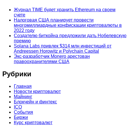
Журнал TIME будет хранить Ethereum на своем
счете
Налоговая США планирует провести
многомиллиардные конфискации криптовалюты в
2022 году
Создателю биткойна предложили дать Нобелевскую
премию
Solana Labs привлек $314 млн инвестиций от
Andreessen Horowitz и Polychain Capital
Экс-разработчик Monero арестован
правоохранителями США
Рубрики
Главная
Новости криптовалют
Майнинг
Блокчейн и финтекс
ICO
События
Биржи
Курс криптовалют