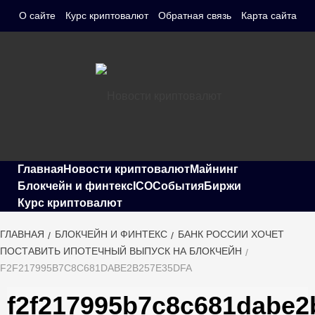
Перейти
О сайте
Курс криптовалют
Обратная связь
Карта сайта
к
содержимому
СВЕЖИЕ НОВОСТИ КРИПТОВАЛЮТИ, ПРОГНОЗЫ, ОБЗОРЫ
Новости
БИРЖ
Главная
Новости криптовалют
Майнинг
Блокчейн и финтекс
ICO
События
Биржи
Курс криптовалют
криптовалют
ГЛАВНАЯ
БЛОКЧЕЙН И ФИНТЕКС
БАНК РОССИИ ХОЧЕТ
ПОСТАВИТЬ ИПОТЕЧНЫЙ ВЫПУСК НА БЛОКЧЕЙН
F2F217995B7C8C681DABE2B257E35DFA
f2f217995b7c8c681dabe2