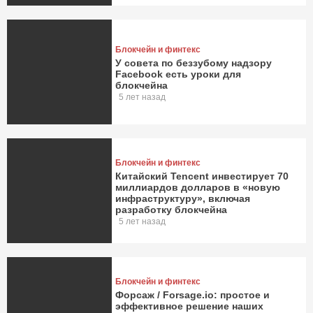
Блокчейн и финтекс
У совета по беззубому надзору
Facebook есть уроки для
блокчейна
5 лет назад
Блокчейн и финтекс
Китайский Tencent инвестирует 70
миллиардов долларов в «новую
инфраструктуру», включая
разработку блокчейна
5 лет назад
Блокчейн и финтекс
Форсаж / Forsage.io: простое и
эффективное решение наших