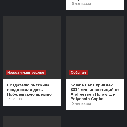
5 лет назад
Новости криптовалют
События
Создателю биткойна
Solana Labs привлек
предложили дать
$314 млн инвестиций от
Нобелевскую премию
Andreessen Horowitz и
Polychain Capital
5 лет назад
5 лет назад