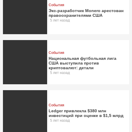
События
Экс-разработчик Monero арестован
правоохранителями США
5 лет назад
События
Национальная футбольная лига
США выступила против
криптовалют: детали
5 лет назад
События
Ledger привлекла $380 млн
инвестиций при оценке в $1,5 млрд
5 лет назад