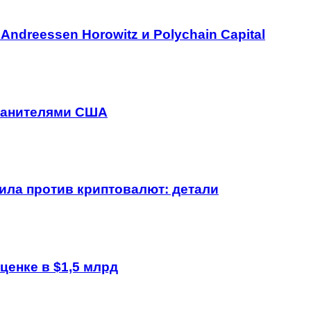
Andreessen Horowitz и Polychain Capital
хранителями США
ла против криптовалют: детали
ценке в $1,5 млрд