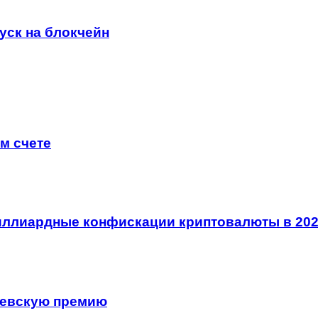
уск на блокчейн
м счете
иллиардные конфискации криптовалюты в 202
левскую премию