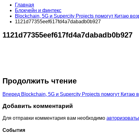
Главная
Блокчейн и финтекс
Blockchain, 5G и Supercity Projects помогут Китаю во
1121d77355eef617fd4a7dabadb0b927
1121d77355eef617fd4a7dabadb0b927
Продолжить чтение
Вперед
Blockchain, 5G и Supercity Projects помогут Китаю
Добавить комментарий
Для отправки комментария вам необходимо
авторизовать
Cобытия