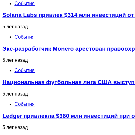
События
Solana Labs привлек $314 млн инвестиций от 
5 лет назад
События
Экс-разработчик Monero арестован правоо
5 лет назад
События
Национальная футбольная лига США выступи
5 лет назад
События
Ledger привлекла $380 млн инвестиций при о
5 лет назад