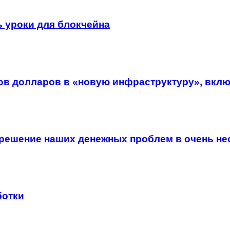
ь уроки для блокчейна
ов долларов в «новую инфраструктуру», вклю
е решение наших денежных проблем в очень н
ботки