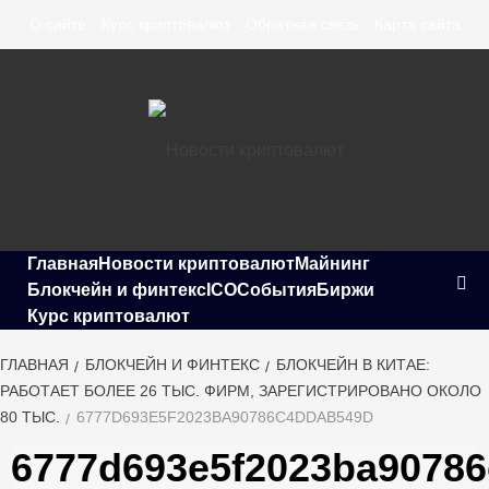
Перейти
О сайте
Курс криптовалют
Обратная связь
Карта сайта
к
содержимому
СВЕЖИЕ НОВОСТИ КРИПТОВАЛЮТИ, ПРОГНОЗЫ, ОБЗОРЫ
Новости
БИРЖ
Главная
Новости криптовалют
Майнинг
Блокчейн и финтекс
ICO
События
Биржи
Курс криптовалют
криптовалют
ГЛАВНАЯ
БЛОКЧЕЙН И ФИНТЕКС
БЛОКЧЕЙН В КИТАЕ:
РАБОТАЕТ БОЛЕЕ 26 ТЫС. ФИРМ, ЗАРЕГИСТРИРОВАНО ОКОЛО
80 ТЫС.
6777D693E5F2023BA90786C4DDAB549D
6777d693e5f2023ba9078