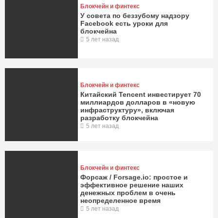
Блокчейн и финтекс
У совета по беззубому надзору
Facebook есть уроки для
блокчейна
5 лет назад
Блокчейн и финтекс
Китайский Tencent инвестирует 70
миллиардов долларов в «новую
инфраструктуру», включая
разработку блокчейна
5 лет назад
Блокчейн и финтекс
Форсаж / Forsage.io: простое и
эффективное решение наших
денежных проблем в очень
неопределенное время
5 лет назад