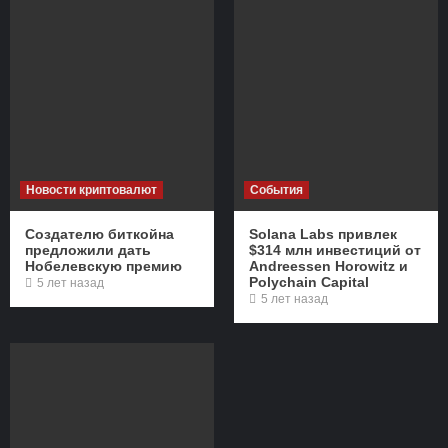
Новости криптовалют
События
Создателю биткойна
Solana Labs привлек
предложили дать
$314 млн инвестиций от
Нобелевскую премию
Andreessen Horowitz и
Polychain Capital
5 лет назад
5 лет назад