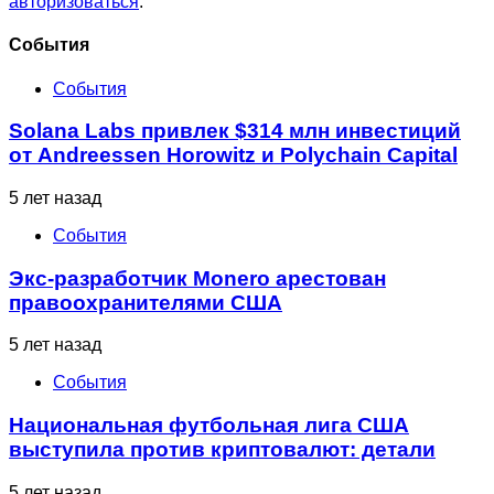
авторизоваться
.
Cобытия
События
Solana Labs привлек $314 млн инвестиций
от Andreessen Horowitz и Polychain Capital
5 лет назад
События
Экс-разработчик Monero арестован
правоохранителями США
5 лет назад
События
Национальная футбольная лига США
выступила против криптовалют: детали
5 лет назад