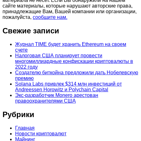
материала не несет. Если Вы обнаружили на нашем
сайте материалы, которые нарушают авторские права,
принадлежащие Вам, Вашей компании или организации,
пожалуйста,
сообщите нам.
Свежие записи
Журнал TIME будет хранить Ethereum на своем
счете
Налоговая США планирует провести
многомиллиардные конфискации криптовалюты в
2022 году
Создателю биткойна предложили дать Нобелевскую
премию
Solana Labs привлек $314 млн инвестиций от
Andreessen Horowitz и Polychain Capital
Экс-разработчик Monero арестован
правоохранителями США
Рубрики
Главная
Новости криптовалют
Майнинг