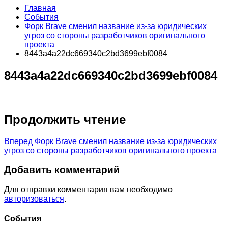
Главная
События
Форк Brave сменил название из-за юридических
угроз со стороны разработчиков оригинального
проекта
8443a4a22dc669340c2bd3699ebf0084
8443a4a22dc669340c2bd3699ebf0084
Продолжить чтение
Вперед
Форк Brave сменил название из-за юридических
угроз со стороны разработчиков оригинального проекта
Добавить комментарий
Для отправки комментария вам необходимо
авторизоваться
.
Cобытия