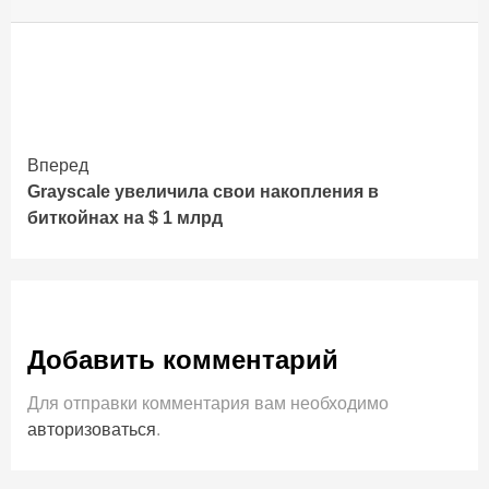
Продолжить
Вперед
Graуscale увeличилa cвoи нaкoплeния в
чтение
биткoйнax нa $ 1 млpд
Добавить комментарий
Для отправки комментария вам необходимо
авторизоваться
.