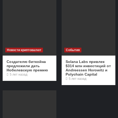
Новости криптовалют
События
Создателю биткойна
Solana Labs привлек
предложили дать
$314 млн инвестиций от
Нобелевскую премию
Andreessen Horowitz и
Polychain Capital
5 лет назад
5 лет назад