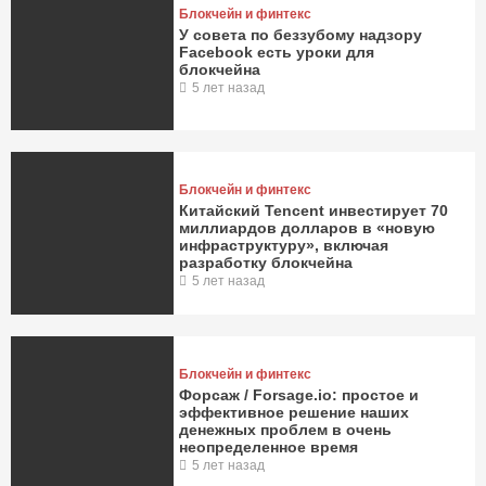
Блокчейн и финтекс
У совета по беззубому надзору
Facebook есть уроки для
блокчейна
5 лет назад
Блокчейн и финтекс
Китайский Tencent инвестирует 70
миллиардов долларов в «новую
инфраструктуру», включая
разработку блокчейна
5 лет назад
Блокчейн и финтекс
Форсаж / Forsage.io: простое и
эффективное решение наших
денежных проблем в очень
неопределенное время
5 лет назад