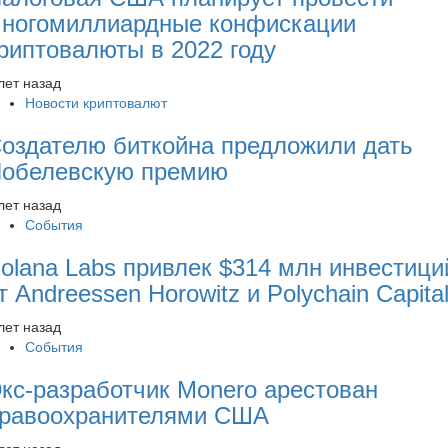
ногомиллиардные конфискации
риптовалюты в 2022 году
лет назад
Новости криптовалют
оздателю биткойна предложили дать
обелевскую премию
лет назад
События
olana Labs привлек $314 млн инвестици
т Andreessen Horowitz и Polychain Capita
лет назад
События
кс-разработчик Monero арестован
равоохранителями США