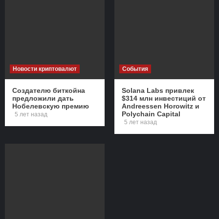
Новости криптовалют
События
Создателю биткойна
Solana Labs привлек
предложили дать
$314 млн инвестиций от
Нобелевскую премию
Andreessen Horowitz и
Polychain Capital
5 лет назад
5 лет назад