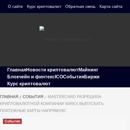
Перейти
О сайте
Курс криптовалют
Обратная связь
Карта сайта
к
содержимому
СВЕЖИЕ НОВОСТИ КРИПТОВАЛЮТИ, ПРОГНОЗЫ, ОБЗОРЫ
Новости
БИРЖ
Главная
Новости криптовалют
Майнинг
Блокчейн и финтекс
ICO
События
Биржи
Курс криптовалют
криптовалют
ГЛАВНАЯ
СОБЫТИЯ
MASTERCARD РАЗРЕШИЛА
КРИПТОВАЛЮТНОЙ КОМПАНИИ WIREX ВЫПУСКАТЬ
ПЛАТЕЖНЫЕ КАРТЫ НАПРЯМУЮ
События