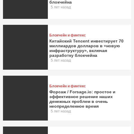
блокчейна
5 лет назад
Блокчейн и финтекс
Китайский Tencent инвестирует 70
миллиардов долларов в «новую
инфраструктуру», включая
разработку блокчейна
5 лет назад
Блокчейн и финтекс
Форсаж / Forsage.io: простое и
эффективное решение наших
денежных проблем в очень
неопределенное время
5 лет назад