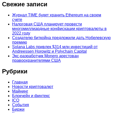
Свежие записи
Журнал TIME будет хранить Ethereum на своем
счете
Налоговая США планирует провести
многомиллиардные конфискации криптовалюты в
2022 году
Создателю биткойна предложили дать Нобелевскую
премию
Solana Labs привлек $314 млн инвестиций от
Andreessen Horowitz и Polychain Capital
Экс-разработчик Monero арестован
правоохранителями США
Рубрики
Главная
Новости криптовалют
Майнинг
Блокчейн и финтекс
ICO
События
Биржи