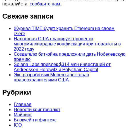
пожалуйста,
сообщите нам.
Свежие записи
Журнал TIME будет хранить Ethereum на своем
счете
Налоговая США планирует провести
многомиллиардные конфискации криптовалюты в
2022 году
Создателю биткойна предложили дать Нобелевскую
премию
Solana Labs привлек $314 млн инвестиций от
Andreessen Horowitz и Polychain Capital
Экс-разработчик Monero арестован
правоохранителями США
Рубрики
Главная
Новости криптовалют
Майнинг
Блокчейн и финтекс
ICO