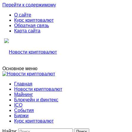
Перейти к содержимому
О сайте
Курс криптовалют
Обратная связь
Карта сайта
Основное меню
Свежие новости криптовалюти, прогнозы, обзоры бирж
Новости криптовалют
Главная
Новости криптовалют
Новости криптовалют
Майнинг
Блокчейн и финтекс
ICO
События
Биржи
Курс криптовалют
Найти: