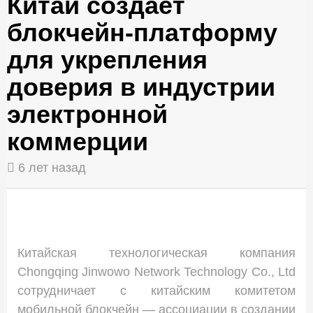
Китай создает
блокчейн-платформу
для укрепления
доверия в индустрии
электронной
коммерции
6 лет назад
Китайская технологическая компания
Chongqing Jinwowo Network Technology Co., Ltd
сотрудничает с китайским комитетом
мобильной блокчейн — ассоциации в создании