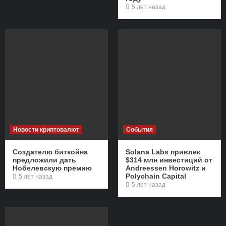
5 лет назад
Новости криптовалют
События
Создателю биткойна
Solana Labs привлек
предложили дать
$314 млн инвестиций от
Нобелевскую премию
Andreessen Horowitz и
Polychain Capital
5 лет назад
5 лет назад