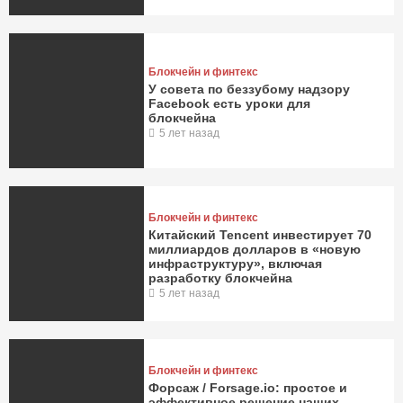
Блокчейн и финтекс
У совета по беззубому надзору
Facebook есть уроки для
блокчейна
5 лет назад
Блокчейн и финтекс
Китайский Tencent инвестирует 70
миллиардов долларов в «новую
инфраструктуру», включая
разработку блокчейна
5 лет назад
Блокчейн и финтекс
Форсаж / Forsage.io: простое и
эффективное решение наших