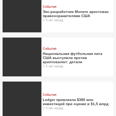
События
Экс-разработчик Monero арестован
правоохранителями США
5 лет назад
События
Национальная футбольная лига
США выступила против
криптовалют: детали
5 лет назад
События
Ledger привлекла $380 млн
инвестиций при оценке в $1,5 млрд
5 лет назад