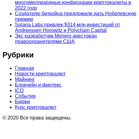
многомиллиардные конфискации криптовалюты в
2022 году
Создателю биткойна предложили дать Нобелевскую
премию
Solana Labs привлек $314 млн инвестиций от
Andreessen Horowitz и Polychain Capital
Экс-разработчик Monero арестован
правоохранителями США
Рубрики
Главная
Новости криптовалют
Майнинг
Блокчейн и финтекс
ICO
События
Биржи
Курс криптовалют
© 2020 Все права защищены.