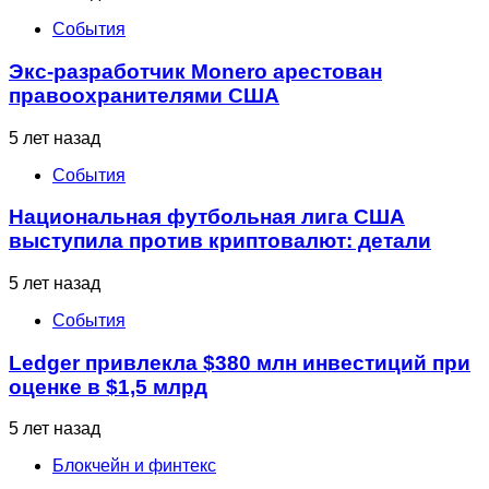
События
Экс-разработчик Monero арестован
правоохранителями США
5 лет назад
События
Национальная футбольная лига США
выступила против криптовалют: детали
5 лет назад
События
Ledger привлекла $380 млн инвестиций при
оценке в $1,5 млрд
5 лет назад
Блокчейн и финтекс