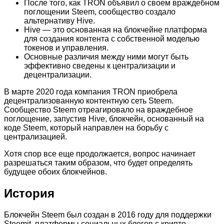
После того, как TRON объявил о своем враждебном
поглощении Steem, сообщество создало
альтернативу Hive.
Hive — это основанная на блокчейне платформа
для создания контента с собственной моделью
токенов и управления.
Основные различия между ними могут быть
эффективно сведены к централизации и
децентрализации.
В марте 2020 года компания TRON приобрела
децентрализованную контентную сеть Steem.
Сообщество Steem отреагировало на враждебное
поглощение, запустив Hive, блокчейн, основанный на
коде Steem, который направлен на борьбу с
централизацией.
Хотя спор все еще продолжается, вопрос начинает
разрешаться таким образом, что будет определять
будущее обоих блокчейнов.
История
Блокчейн Steem был создан в 2016 году для поддержки
Steemit, платформы социальных блогов с крипто-