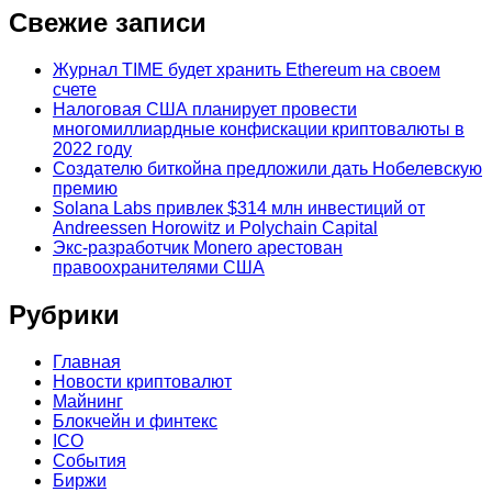
Свежие записи
Журнал TIME будет хранить Ethereum на своем
счете
Налоговая США планирует провести
многомиллиардные конфискации криптовалюты в
2022 году
Создателю биткойна предложили дать Нобелевскую
премию
Solana Labs привлек $314 млн инвестиций от
Andreessen Horowitz и Polychain Capital
Экс-разработчик Monero арестован
правоохранителями США
Рубрики
Главная
Новости криптовалют
Майнинг
Блокчейн и финтекс
ICO
События
Биржи