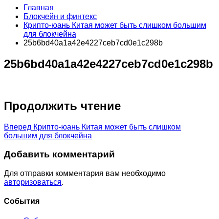
Главная
Блокчейн и финтекс
Крипто-юань Китая может быть слишком большим
для блокчейна
25b6bd40a1a42e4227ceb7cd0e1c298b
25b6bd40a1a42e4227ceb7cd0e1c298b
Продолжить чтение
Вперед
Крипто-юань Китая может быть слишком
большим для блокчейна
Добавить комментарий
Для отправки комментария вам необходимо
авторизоваться
.
Cобытия