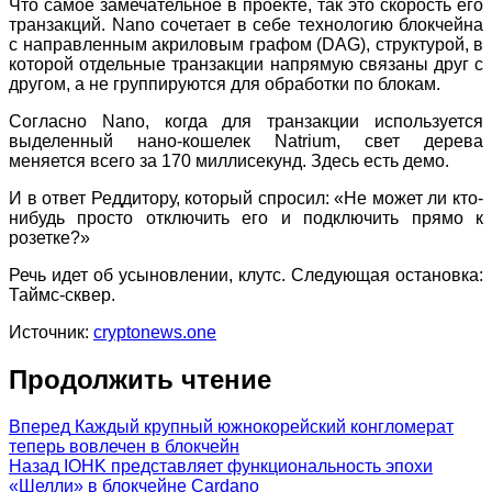
Что самое замечательное в проекте, так это скорость его
транзакций. Nano сочетает в себе технологию блокчейна
с направленным акриловым графом (DAG), структурой, в
которой отдельные транзакции напрямую связаны друг с
другом, а не группируются для обработки по блокам.
Согласно Nano, когда для транзакции используется
выделенный нано-кошелек Natrium, свет дерева
меняется всего за 170 миллисекунд. Здесь есть демо.
И в ответ Реддитору, который спросил: «Не может ли кто-
нибудь просто отключить его и подключить прямо к
розетке?»
Речь идет об усыновлении, клутс. Следующая остановка:
Таймс-сквер.
Источник:
cryptonews.one
Продолжить чтение
Вперед
Каждый крупный южнокорейский конгломерат
теперь вовлечен в блокчейн
Назад
IOHK представляет функциональность эпохи
«Шелли» в блокчейне Cardano