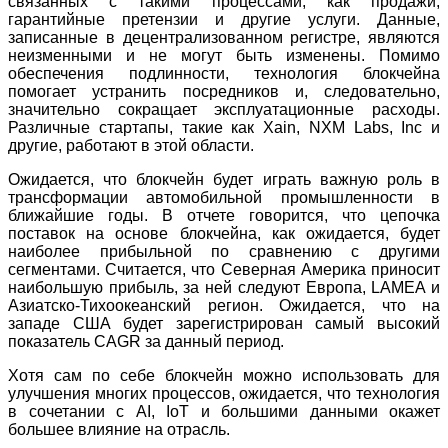
связанных с такими процессами, как продажи,
гарантийные претензии и другие услуги. Данные,
записанные в децентрализованном регистре, являются
неизменными и не могут быть изменены. Помимо
обеспечения подлинности, технология блокчейна
помогает устранить посредников и, следовательно,
значительно сокращает эксплуатационные расходы.
Различные стартапы, такие как Xain, NXM Labs, Inc и
другие, работают в этой области.
Ожидается, что блокчейн будет играть важную роль в
трансформации автомобильной промышленности в
ближайшие годы. В отчете говорится, что цепочка
поставок на основе блокчейна, как ожидается, будет
наиболее прибыльной по сравнению с другими
сегментами. Считается, что Северная Америка приносит
наибольшую прибыль, за ней следуют Европа, LAMEA и
Азиатско-Тихоокеанский регион. Ожидается, что на
западе США будет зарегистрирован самый высокий
показатель CAGR за данный период.
Хотя сам по себе блокчейн можно использовать для
улучшения многих процессов, ожидается, что технология
в сочетании с AI, IoT и большими данными окажет
большее влияние на отрасль.