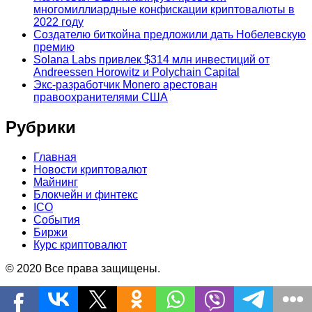
многомиллиардные конфискации криптовалюты в
2022 году
Создателю биткойна предложили дать Нобелевскую
премию
Solana Labs привлек $314 млн инвестиций от
Andreessen Horowitz и Polychain Capital
Экс-разработчик Monero арестован
правоохранителями США
Рубрики
Главная
Новости криптовалют
Майнинг
Блокчейн и финтекс
ICO
События
Биржи
Курс криптовалют
© 2020 Все права защищены.