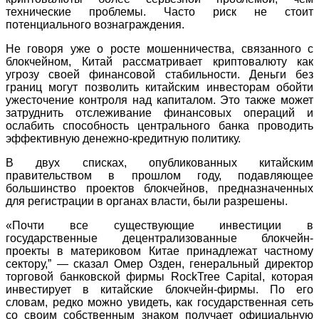
технические проблемы. Часто риск не стоит
потенциального вознаграждения.
Не говоря уже о росте мошенничества, связанного с
блокчейном, Китай рассматривает криптовалюту как
угрозу своей финансовой стабильности. Деньги без
границ могут позволить китайским инвесторам обойти
ужесточение контроля над капиталом. Это также может
затруднить отслеживание финансовых операций и
ослабить способность центрального банка проводить
эффективную денежно-кредитную политику.
В двух списках, опубликованных китайским
правительством в прошлом году, подавляющее
большинство проектов блокчейнов, предназначенных
для регистрации в органах власти, были разрешены.
«Почти все существующие инвестиции в
государственные децентрализованные блокчейн-
проекты в материковом Китае принадлежат частному
сектору,” — сказал Омер Озден, генеральный директор
торговой банковской фирмы RockTree Capital, которая
инвестирует в китайские блокчейн-фирмы. По его
словам, редко можно увидеть, как государственная сеть
со своим собственным знаком получает официальную