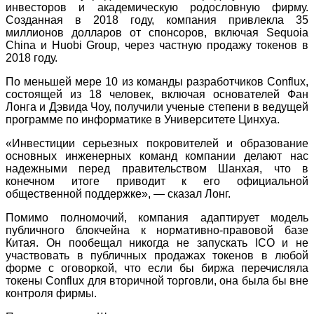
инвесторов и академическую родословную фирму.
Созданная в 2018 году, компания привлекла 35
миллионов долларов от спонсоров, включая Sequoia
China и Huobi Group, через частную продажу токенов в
2018 году.
По меньшей мере 10 из команды разработчиков Conflux,
состоящей из 18 человек, включая основателей Фан
Лонга и Дэвида Чоу, получили ученые степени в ведущей
программе по информатике в Университете Цинхуа.
«Инвестиции серьезных покровителей и образование
основных инженерных команд компании делают нас
надежными перед правительством Шанхая, что в
конечном итоге приводит к его официальной
общественной поддержке», — сказал Лонг.
Помимо полномочий, компания адаптирует модель
публичного блокчейна к нормативно-правовой базе
Китая. Он пообещал никогда не запускать ICO и не
участвовать в публичных продажах токенов в любой
форме с оговоркой, что если бы биржа перечисляла
токены Conflux для вторичной торговли, она была бы вне
контроля фирмы.