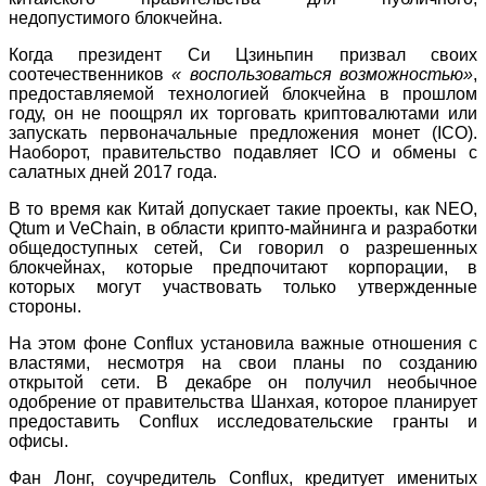
недопустимого блокчейна.
Когда президент Си Цзиньпин призвал своих
соотечественников
« воспользоваться возможностью»
,
предоставляемой технологией блокчейна в прошлом
году, он не поощрял их торговать криптовалютами или
запускать первоначальные предложения монет (ICO).
Наоборот, правительство подавляет ICO и обмены с
салатных дней 2017 года.
В то время как Китай допускает такие проекты, как NEO,
Qtum и VeChain, в области крипто-майнинга и разработки
общедоступных сетей, Си говорил о разрешенных
блокчейнах, которые предпочитают корпорации, в
которых могут участвовать только утвержденные
стороны.
На этом фоне Conflux установила важные отношения с
властями, несмотря на свои планы по созданию
открытой сети. В декабре он получил необычное
одобрение от правительства Шанхая, которое планирует
предоставить Conflux исследовательские гранты и
офисы.
Фан Лонг, соучредитель Conflux, кредитует именитых