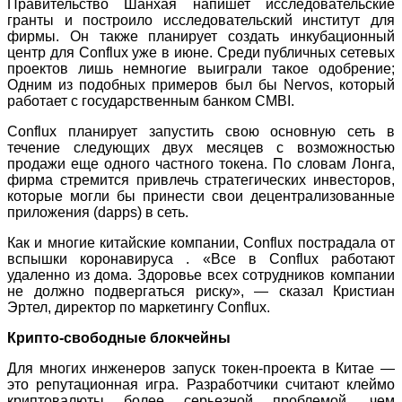
Правительство Шанхая напишет исследовательские
гранты и построило исследовательский институт для
фирмы. Он также планирует создать инкубационный
центр для Conflux уже в июне. Среди публичных сетевых
проектов лишь немногие выиграли такое одобрение;
Одним из подобных примеров был бы Nervos, который
работает с государственным банком CMBI.
Conflux планирует запустить свою основную сеть в
течение следующих двух месяцев с возможностью
продажи еще одного частного токена. По словам Лонга,
фирма стремится привлечь стратегических инвесторов,
которые могли бы принести свои децентрализованные
приложения (dapps) в сеть.
Как и многие китайские компании, Conflux пострадала от
вспышки коронавируса . «Все в Conflux работают
удаленно из дома. Здоровье всех сотрудников компании
не должно подвергаться риску», — сказал Кристиан
Эртел, директор по маркетингу Conflux.
Крипто-свободные блокчейны
Для многих инженеров запуск токен-проекта в Китае —
это репутационная игра. Разработчики считают клеймо
криптовалюты более серьезной проблемой, чем